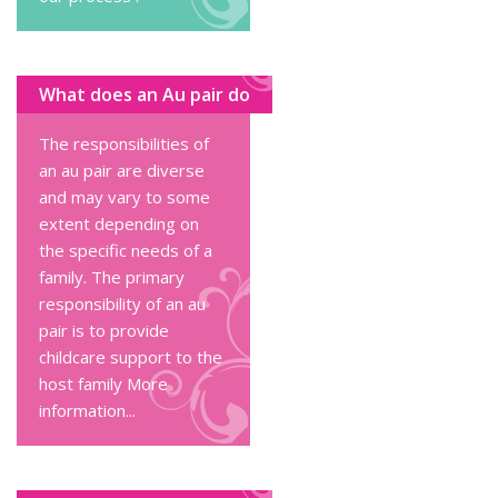
What does an Au pair do
The responsibilities of
an au pair are diverse
and may vary to some
extent depending on
the specific needs of a
family. The primary
responsibility of an au
pair is to provide
childcare support to the
host family
More
information...