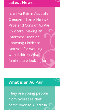
Latest News
Is an Au Pair in Australia
Cheaper Than a Nanny?
Pros and Cons of Au Pair
Childcare: Making an
Informed Decision
Choosing Childcare
Motives for working
with children
What
families are looking for
What is an Au Pair
They are young people
from overseas that
come over to Australia