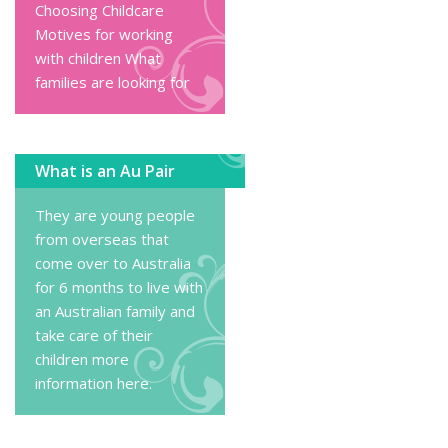
Choosing Childcare
Motives for working
with children
What
families are looking for
What is an Au Pair
They are young people
from overseas that
come over to Australia
for 6 months to live with
an Australian family and
take care of their
children
more
information here
.