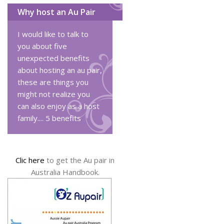
Why host an Au Pair
I would like to talk to
you about five
unexpected benefits
about hosting an au pair,
these are things you
might not realize you
can also enjoy as a host
family....
5 benefits
Clic here
to get the Au pair in
Australia Handbook.