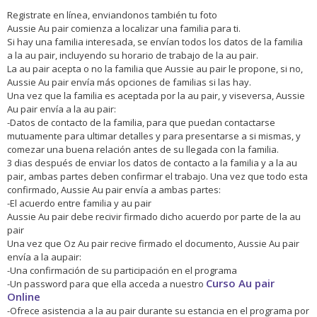
Registrate en línea, enviandonos también tu foto
Aussie Au pair comienza a localizar una familia para ti.
Si hay una familia interesada, se envían todos los datos de la familia
a la au pair, incluyendo su horario de trabajo de la au pair.
La au pair acepta o no la familia que Aussie au pair le propone, si no,
Aussie Au pair envía más opciones de familias si las hay.
Una vez que la familia es aceptada por la au pair, y viseversa, Aussie
Au pair envía a la au pair:
-Datos de contacto de la familia, para que puedan contactarse
mutuamente para ultimar detalles y para presentarse a si mismas, y
comezar una buena relación antes de su llegada con la familia.
3 dias después de enviar los datos de contacto a la familia y a la au
pair, ambas partes deben confirmar el trabajo. Una vez que todo esta
confirmado, Aussie Au pair envía a ambas partes:
-El acuerdo entre familia y au pair
Aussie Au pair debe recivir firmado dicho acuerdo por parte de la au
pair
Una vez que Oz Au pair recive firmado el documento, Aussie Au pair
envía a la aupair:
-Una confirmación de su participación en el programa
Curso Au pair
-Un password para que ella acceda a nuestro
Online
-Ofrece asistencia a la au pair durante su estancia en el programa por