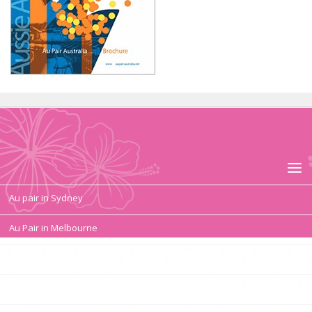
Au pair in Sydney
Au Pair in Melbourne
Au pair duties, tasks
Au Pair Contract, Salary, Conditions