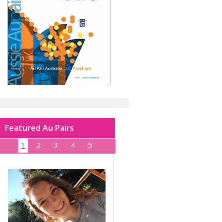
Featured Au Pairs
1
2
3
4
5